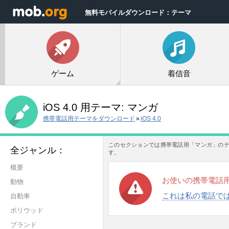
無料モバイルダウンロード：テーマ
ゲーム
着信音
iOS 4.0 用テーマ:
マンガ
携帯電話用テーマをダウンロード
»
iOS 4.0
このセクションでは携帯電話用「マンガ」の
全ジャンル：
す。
概要
お使いの携帯電話
動物
これは私の電話で
自動車
ボリウッド
ブランド