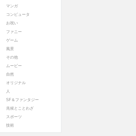
マンガ
コンピュータ
お祝い
ファニー
ゲーム
風景
その他
ムービー
自然
オリジナル
人
SF＆ファンタジー
兆候とことわざ
スポーツ
技術