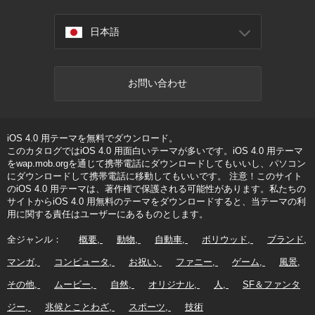
日本語
お問い合わせ
iOS 4.0 用テーマを無料でダウンロード。
このカタログではiOS 4.0 用面白いテーマが多いです。iOS 4.0 用テーマ
をwap.mob.orgを通じて携帯電話にダウンロードしてもいいし、パソコン
にダウンロードして携帯電話に移動してもいいです。 注意！このサイト
のiOS 4.0 用テーマは、著作権で保護される可能性があります。私たちの
サイトからiOS 4.0 用無料のテーマをダウンロードすると、当テーマの利
用に関する責任はユーザーにあるものとします。
全ジャンル：
概要
動物
自動車
ボリウッド
ブランド
マンガ
コンピュータ
お祝い
ファニー
ゲーム
風景
その他
ムービー
自然
オリジナル
人
SF＆ファンタ
ジー
兆候とことわざ
スポーツ
技術