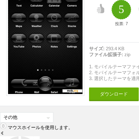
5
投票:
7
サイズ:
293.4 KB
ファイル拡張子:
zip
1. モバイルテーマフ
2. モバイルテーマフ
3. 選択したテーマを適
ダウンロード
マウスホイールを使用します。