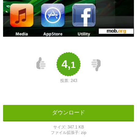
4,
1
投票:
243
ダウンロード
サイズ:
347.1 KB
ファイル拡張子:
zip