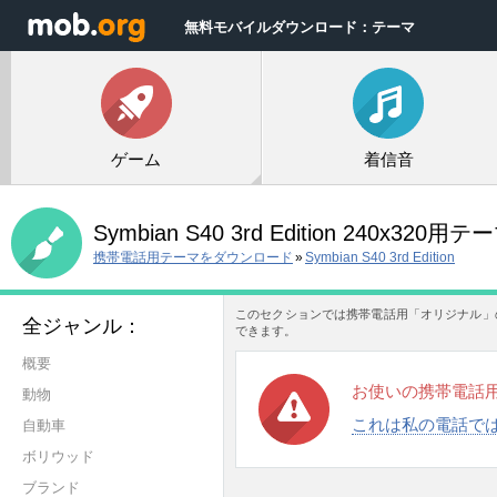
無料モバイルダウンロード：テーマ
ゲーム
着信音
Symbian S40 3rd Edition 240x320用テ
携帯電話用テーマをダウンロード
»
Symbian S40 3rd Edition
このセクションでは携帯電話用「オリジナル」
全ジャンル：
できます。
概要
お使いの携帯電話
動物
これは私の電話で
自動車
ボリウッド
ブランド