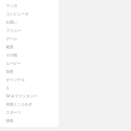
マンガ
コンピュータ
お祝い
ファニー
ゲーム
風景
その他
ムービー
自然
オリジナル
人
SF＆ファンタジー
兆候とことわざ
スポーツ
技術