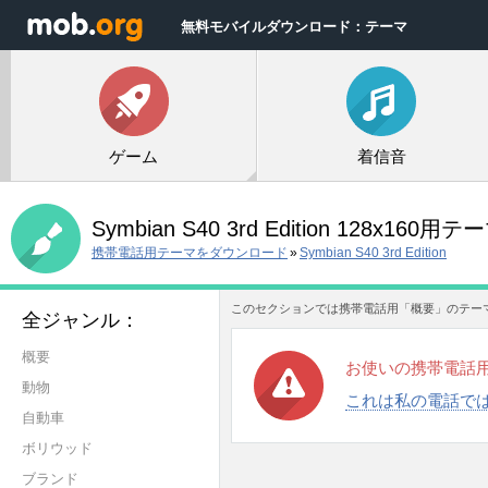
無料モバイルダウンロード：テーマ
ゲーム
着信音
Symbian S40 3rd Edition 128x160用テ
携帯電話用テーマをダウンロード
»
Symbian S40 3rd Edition
このセクションでは携帯電話用「概要」のテー
全ジャンル：
概要
お使いの携帯電話
動物
これは私の電話で
自動車
ボリウッド
ブランド