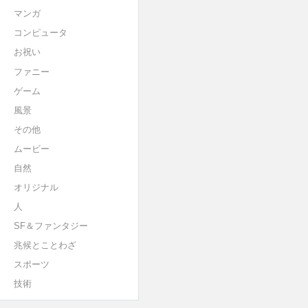
マンガ
コンピュータ
お祝い
ファニー
ゲーム
風景
その他
ムービー
自然
オリジナル
人
SF＆ファンタジー
兆候とことわざ
スポーツ
技術