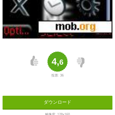
4,
6
投票:
36
ダウンロード
解像度:
128x160