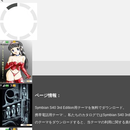
ページ情報：
Symbian S40 3rd Edition用テーマを無料でダウンロード。
携帯電話用テーマ: 。私たちのカタログではSymbian S4
のテーマをダウンロードすると、当テーマの利用に関する責