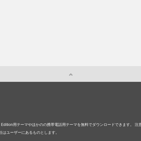
0 3rd Edition用テーマやほかのの携帯電話用テーマを無料でダウンロードできま
任はユーザーにあるものとします。