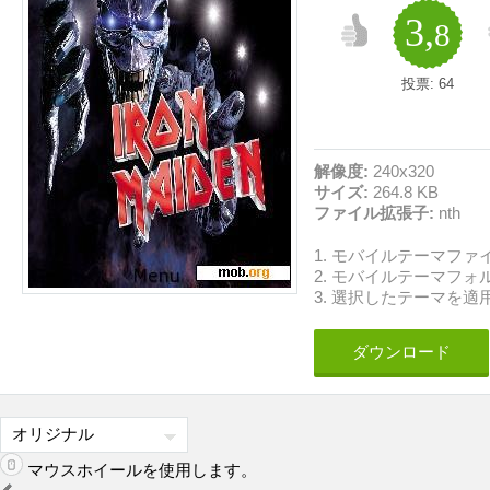
3,
8
投票:
64
解像度:
240x320
サイズ:
264.8 KB
ファイル拡張子:
nth
1. モバイルテーマフ
2. モバイルテーマフ
3. 選択したテーマを適
ダウンロード
マウスホイールを使用します。