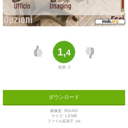
1,
4
投票:
2
ダウンロード
解像度:
352x416
サイズ:
1.8 MB
ファイル拡張子:
sis